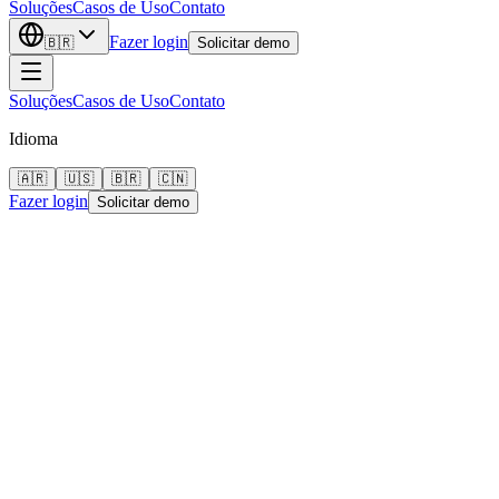
Soluções
Casos de Uso
Contato
Fazer login
🇧🇷
Solicitar demo
Soluções
Casos de Uso
Contato
Idioma
🇦🇷
🇺🇸
🇧🇷
🇨🇳
Fazer login
Solicitar demo